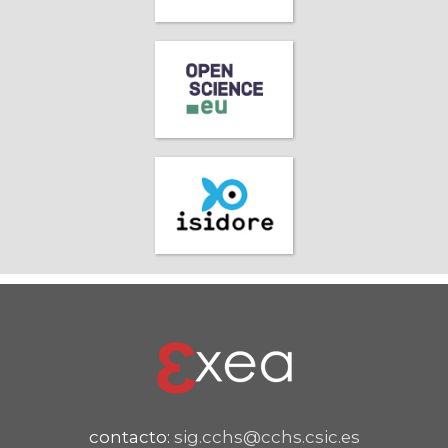
contacto:
sig.cchs@cchs.csic.es