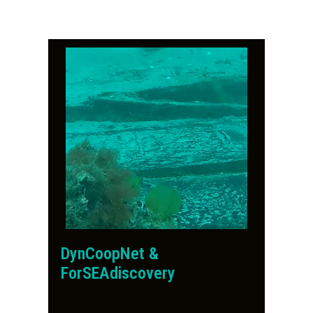
DynCoopNet &
ForSEAdiscovery