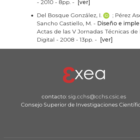
- 2010 - 8pp. -
[ver]
Del Bosque González, I.
; Pérez As
Sancho Castiello, M. -
Diseño e imple
Actas de las V Jornadas Técnicas de 
Digital - 2008 - 13pp. -
[ver]
contacto:
sig.cchs@cchs.csic.es
Consejo Superior de Investigaciones Científi