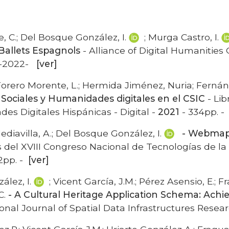
, C.; Del Bosque González, I.
; Murga Castro, I.
 Ballets Espagnols
- Alliance of Digital Humanities
. -2022-
[ver]
Forero Morente, L.; Hermida Jiménez, Nuria; Fernán
 Sociales y Humanidades digitales en el CSIC
- Li
s Digitales Hispánicas - Digital -
2021
- 334pp. -
diavilla, A.; Del Bosque González, I.
- Webmappi
s del XVIII Congreso Nacional de Tecnologías de la
12pp. -
[ver]
ález, I.
; Vicent García, J.M.; Pérez Asensio, E.; F
C.
- A Cultural Heritage Application Schema: Achiev
ional Journal of Spatial Data Infrastructures Resear