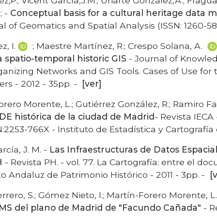
ez,P.; Vicent García,J.M.; Uriarte González,A.; Fragu
; -
Conceptual basis for a cultural heritage data 
l of Geomatics and Spatial Analysis (ISSN: 1260-587
, I.
; Maestre Martínez, R.; Crespo Solana, A.
 spatio-temporal historic GIS
- Journal of Knowl
rganizing Networks and GIS Tools. Cases of Use for
rs - 2012 - 35pp. -
[ver]
orero Morente, L.; Gutiérrez González, R.; Ramiro Fa
 IDE histórica de la ciudad de Madrid
- Revista IECA 
:2253-766X - Instituto de Estadística y Cartografí
rcía, J. M. -
Las Infraestructuras de Datos Espaciale
AH
- Revista PH. - vol. 77. La Cartografía: entre el do
to Andaluz de Patrimonio Histórico - 2011 - 3pp. -
[
errero, S.; Gómez Nieto, I.; Martín-Forero Morente, L
WMS del plano de Madrid de "Facundo Cañada"
- R