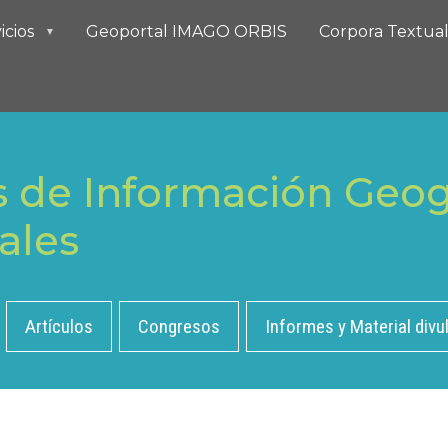
icios
Geoportal IMAGO ORBIS
Corpora Textua
 de Información Geogr
ales
Artículos
Congresos
Informes y Material divu