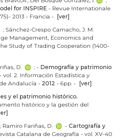
as Bravo,A.; Del Bosque González, I.
;
model for INSPIRE
- Revue Internationale
5)- 2013 - Francia -
[ver]
; Sánchez-Crespo Camacho, J. M.
edge Management, Economics and
 the Study of Trading Cooperation (1400-
riñas, D.
; -
Demografía y patrimonio
- vol. 2. Información Estadística y
a de Andalucía -
2012
- 6pp. -
[ver]
s y el patrimonio histórico.
cumento histórico y la gestión del
ver]
.; Ramiro Fariñas, D.
-
Cartografía y
evista Catalana de Geografía - vol. XV-40