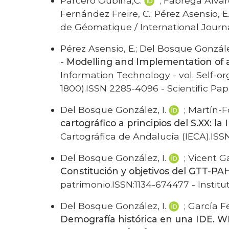
Parcero Oubiña,C.
; Fábrega Álvar
Fernández Freire, C.; Pérez Asensio, E.
de Géomatique / International Journa
Pérez Asensio, E.; Del Bosque González
-
Modelling and Implementation of a
Information Technology - vol. Self-o
1800).ISSN 2285-4096 - Scientific Pape
Del Bosque González, I.
; Martín-F
cartográfico a principios del S.XX: la
Cartográfica de Andalucía (IECA).ISSN
Del Bosque González, I.
; Vicent Ga
Constitución y objetivos del GTT-P
patrimonio.ISSN:1134-674477 - Institu
Del Bosque González, I.
; García F
Demografía histórica en una IDE. 