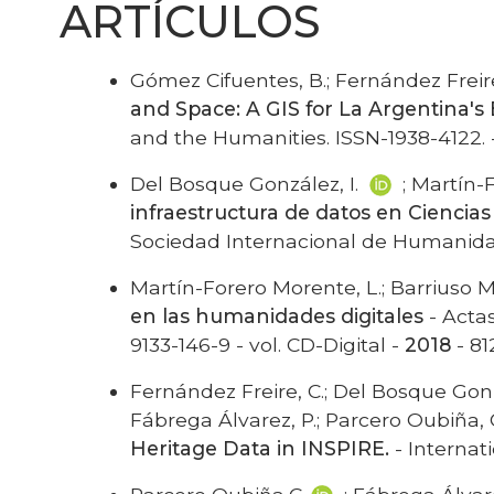
ARTÍCULOS
Gómez Cifuentes, B.; Fernández Freire
and Space: A GIS for La Argentina's
and the Humanities. ISSN-1938-4122
Del Bosque González, I.
; Martín-
infraestructura de datos en Ciencias
Sociedad Internacional de Humanidade
Martín-Forero Morente, L.; Barriuso Me
en las humanidades digitales
- Acta
9133-146-9 - vol. CD-Digital -
2018
- 8
Fernández Freire, C.; Del Bosque Gonz
Fábrega Álvarez, P.; Parcero Oubiña, 
Heritage Data in INSPIRE.
- Internat